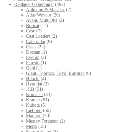
Radlader Gabelträger
(482)
Ahlmann & Mecalac
(2)
Atlas Weycor
(20)
Avant, MultiOne
(2)
Bobcat
(12)
Case
(7)
Cast Loaders
(2)
Caterpillar
(9)
Claas
(22)
Doosan
(1)
Everun
(2)
Faresin
(1)
Gehl
(1)
Giant, Tobroco, Toyo, Eurotrac
(6)
Hitachi
(4)
Hyundai
(2)
JCB
(51)
Komatsu
(83)
Kramer
(61)
Kubota
(5)
Liebherr
(50)
Manitou
(39)
Massey Ferguson
(2)
Merlo
(55)
New Holland
(3)