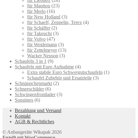
für Liebherr
(28)
für Manitou
(23)
für Merlo
(16)
für New Holland
(3)
für Schaeff, Zeppelin, Terex
(4)
für Schäffer
(2)
für Takeuchi
(3)
für Volvo
(47)
für Weidemann
(3)
für Zettelmeyer
(13)
Wacker Neuson
(3)
Schaufeln 3 in 1
(9)
Schaufeln mit Euro Aufnahme
(4)
Extra stabile Euro Schwergutschaufeln
(1)
Schaufel Zubehör und Ersatzteile
(3)
Schnäppchenmarkt
(2)
Schneeschilder
(6)
Schwingenfrontlader
(3)
Sonstiges
(6)
Bezahlung und Versand
Kontakt
AGB & Rechtliches
© Anbaugeräte Wikapak 2026
Erstellt mit WooCommerce
.