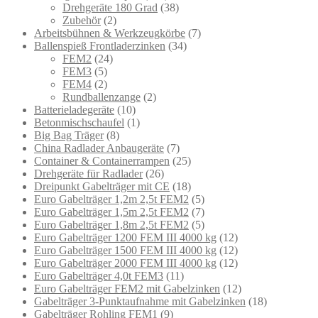
Drehgeräte 180 Grad
(38)
Zubehör
(2)
Arbeitsbühnen & Werkzeugkörbe
(7)
Ballenspieß Frontladerzinken
(34)
FEM2
(24)
FEM3
(5)
FEM4
(2)
Rundballenzange
(2)
Batterieladegeräte
(10)
Betonmischschaufel
(1)
Big Bag Träger
(8)
China Radlader Anbaugeräte
(7)
Container & Containerrampen
(25)
Drehgeräte für Radlader
(26)
Dreipunkt Gabelträger mit CE
(18)
Euro Gabelträger 1,2m 2,5t FEM2
(5)
Euro Gabelträger 1,5m 2,5t FEM2
(7)
Euro Gabelträger 1,8m 2,5t FEM2
(5)
Euro Gabelträger 1200 FEM III 4000 kg
(12)
Euro Gabelträger 1500 FEM III 4000 kg
(12)
Euro Gabelträger 2000 FEM III 4000 kg
(12)
Euro Gabelträger 4,0t FEM3
(11)
Euro Gabelträger FEM2 mit Gabelzinken
(12)
Gabelträger 3-Punktaufnahme mit Gabelzinken
(18)
Gabelträger Rohling FEM1
(9)