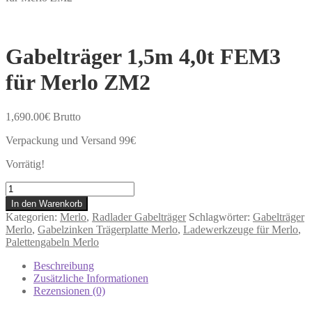
Gabelträger 1,5m 4,0t FEM3
für Merlo ZM2
1,690.00
€
Brutto
Verpackung und Versand 99€
Vorrätig!
Gabelträger
1,5m
In den Warenkorb
4,0t
Kategorien:
Merlo
,
Radlader Gabelträger
Schlagwörter:
Gabelträger
FEM3
Merlo
,
Gabelzinken Trägerplatte Merlo
,
Ladewerkzeuge für Merlo
,
für
Palettengabeln Merlo
Merlo
ZM2
Beschreibung
Menge
Zusätzliche Informationen
Rezensionen (0)