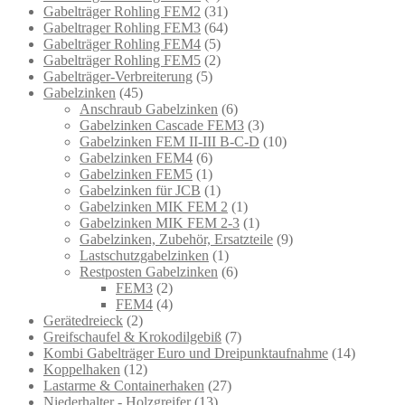
Gabelträger Rohling FEM2
(31)
Gabeltrager Rohling FEM3
(64)
Gabelträger Rohling FEM4
(5)
Gabelträger Rohling FEM5
(2)
Gabelträger-Verbreiterung
(5)
Gabelzinken
(45)
Anschraub Gabelzinken
(6)
Gabelzinken Cascade FEM3
(3)
Gabelzinken FEM II-III B-C-D
(10)
Gabelzinken FEM4
(6)
Gabelzinken FEM5
(1)
Gabelzinken für JCB
(1)
Gabelzinken MIK FEM 2
(1)
Gabelzinken MIK FEM 2-3
(1)
Gabelzinken, Zubehör, Ersatzteile
(9)
Lastschutzgabelzinken
(1)
Restposten Gabelzinken
(6)
FEM3
(2)
FEM4
(4)
Gerätedreieck
(2)
Greifschaufel & Krokodilgebiß
(7)
Kombi Gabelträger Euro und Dreipunktaufnahme
(14)
Koppelhaken
(12)
Lastarme & Containerhaken
(27)
Niederhalter - Holzgreifer
(13)