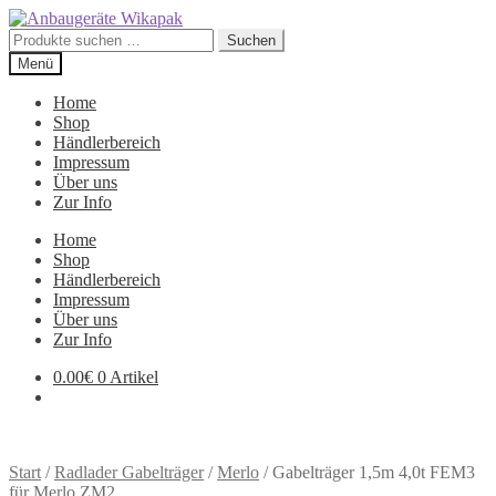
Zur
Zum
Navigation
Inhalt
Suchen
Suchen
springen
springen
nach:
Menü
Home
Shop
Händlerbereich
Impressum
Über uns
Zur Info
Home
Shop
Händlerbereich
Impressum
Über uns
Zur Info
0.00
€
0 Artikel
Start
/
Radlader Gabelträger
/
Merlo
/
Gabelträger 1,5m 4,0t FEM3
für Merlo ZM2