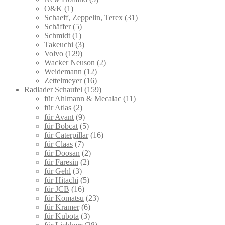
O&K
(1)
Schaeff, Zeppelin, Terex
(31)
Schäffer
(5)
Schmidt
(1)
Takeuchi
(3)
Volvo
(129)
Wacker Neuson
(2)
Weidemann
(12)
Zettelmeyer
(16)
Radlader Schaufel
(159)
für Ahlmann & Mecalac
(11)
für Atlas
(2)
für Avant
(9)
für Bobcat
(5)
für Caterpillar
(16)
für Claas
(7)
für Doosan
(2)
für Faresin
(2)
für Gehl
(3)
für Hitachi
(5)
für JCB
(16)
für Komatsu
(23)
für Kramer
(6)
für Kubota
(3)