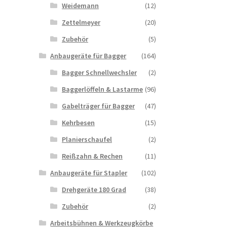
Weidemann
(12)
Zettelmeyer
(20)
Zubehör
(5)
Anbaugeräte für Bagger
(164)
Bagger Schnellwechsler
(2)
Baggerlöffeln & Lastarme
(96)
Gabelträger für Bagger
(47)
Kehrbesen
(15)
Planierschaufel
(2)
Reißzahn & Rechen
(11)
Anbaugeräte für Stapler
(102)
Drehgeräte 180 Grad
(38)
Zubehör
(2)
Arbeitsbühnen & Werkzeugkörbe