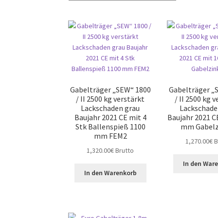
Gabelträger „SEW“ 1800
Gabelträger „
/ II 2500 kg verstärkt
/ II 2500 kg 
Lackschaden grau
Lackschade
Baujahr 2021 CE mit 4
Baujahr 2021 C
Stk Ballenspieß 1100
mm Gabelz
mm FEM2
1,270.00
€
B
1,320.00
€
Brutto
In den War
In den Warenkorb