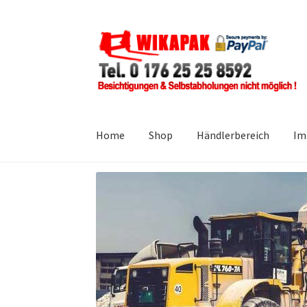
Zur
Zum
Navigation
Inhalt
springen
springen
Home
Shop
Händlerbereich
Im