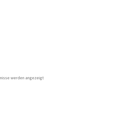
Nach
bnisse werden angezeigt
Preis
sortiert:
absteigend