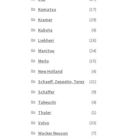
Komatsu
(17)
Kramer
(29)
Kubota
(4)
Liebherr
(18)
Manitou
(24)
Merlo
(15)
New Holland
(4)
Schaeff, Zeppelin, Terex
(21)
Schäffer
(9)
Takeuchi
(4)
Thaler
(1)
Volvo
(33)
Wacker Neuson
(7)