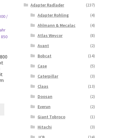
Adapter Radlader
(237)
Adapter Rohling
(4)
Ahlmann & Mecalac
(4)
Atlas Weycor
(8)
Avant
(2)
Bobcat
(14)
1800
kt
Case
(5)
u
it
Caterpillar
(3)
mm
Claas
(13)
Doosan
(2)
Everun
(2)
Giant Tobroco
(1)
Hitachi
(3)
JCB
(24)