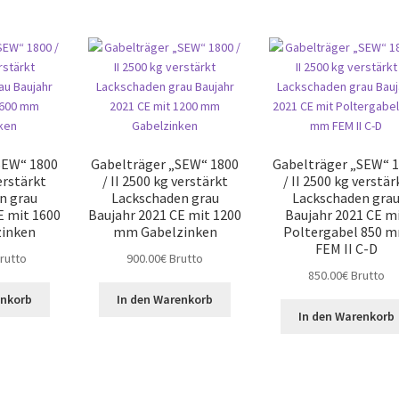
Preis
sortiert:
absteigend
SEW“ 1800
Gabelträger „SEW“ 1800
Gabelträger „SEW“ 
verstärkt
/ II 2500 kg verstärkt
/ II 2500 kg verstär
n grau
Lackschaden grau
Lackschaden gra
E mit 1600
Baujahr 2021 CE mit 1200
Baujahr 2021 CE m
inken
mm Gabelzinken
Poltergabel 850 
FEM II C-D
rutto
900.00
€
Brutto
850.00
€
Brutto
enkorb
In den Warenkorb
In den Warenkorb