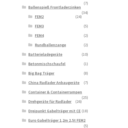
(7)
Ballenspieß Frontladerzinken
(34)
FEM2
(24)
FEM3
(5)
FEM4
(2)
Rundballenzange
(2)
Batterieladegeräte
(10)
Betonmischschaufel
(1)
Big Bag Träger
(8)
China Radlader Anbaugeräte
(7)
Container & Containerrampen
(25)
Drehgeräte für Radlader
(26)
Dreipunkt Gabelträger mit CE
(18)
Euro Gabelträger 1,2m 2,5t FEM2
(5)