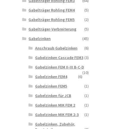
Gabeltrager Rohling FEM3
(64)
Gabelträger Rohling FEM4
(5)
Gabelträger Rohling FEM5
(2)
Gabelträger-Verbreiterung
(5)
Gabelzinken
(45)
Anschraub Gabelzinken
(6)
Gabelzinken Cascade FEM3
(3)
Gabelzinken FEM II-III B-C-D
(10)
Gabelzinken FEM4
(6)
Gabelzinken FEM5
(1)
Gabelzinken für JCB
(1)
Gabelzinken MIK FEM 2
(1)
Gabelzinken MIK FEM 2-3
(1)
Gabelzinken, Zubehör,