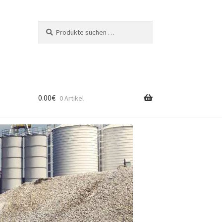
Suchen
Suchen
nach:
0.00
€
0 Artikel