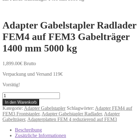
Adapter Gabelstapler Radlader
FEM4 auf FEM3 Gabelträger
1400 mm 5000 kg
1,899.00
€
Brutto
Verpackung und Versand 119€
Vorrätig!
Adapter
Gabelstapler
In den Warenkorb
Radlader
Kategorie:
Adapter Gabelstapler
Schlagwörter:
Adapter FEM4 auf
FEM4
FEM3 Frontstapler
,
Adapter Gabelstapler Radlader
,
Adapter
auf
Gabelträger
,
Adapterplatten FEM 4 reduzierend auf FEM3
FEM3
Gabelträger
Beschreibung
1400
Zusätzliche Informationen