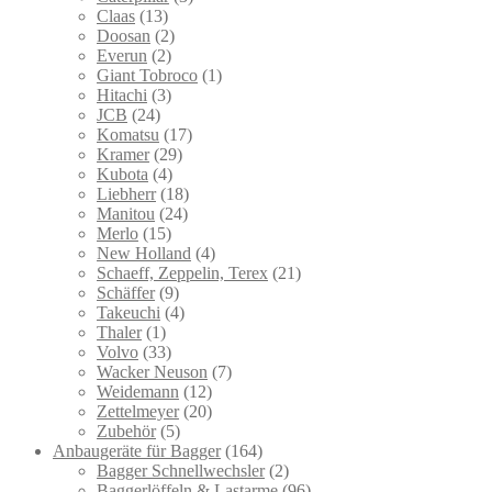
Claas
(13)
Doosan
(2)
Everun
(2)
Giant Tobroco
(1)
Hitachi
(3)
JCB
(24)
Komatsu
(17)
Kramer
(29)
Kubota
(4)
Liebherr
(18)
Manitou
(24)
Merlo
(15)
New Holland
(4)
Schaeff, Zeppelin, Terex
(21)
Schäffer
(9)
Takeuchi
(4)
Thaler
(1)
Volvo
(33)
Wacker Neuson
(7)
Weidemann
(12)
Zettelmeyer
(20)
Zubehör
(5)
Anbaugeräte für Bagger
(164)
Bagger Schnellwechsler
(2)
Baggerlöffeln & Lastarme
(96)