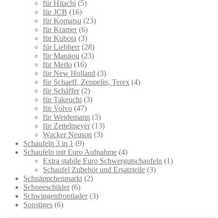
für Hitachi
(5)
für JCB
(16)
für Komatsu
(23)
für Kramer
(6)
für Kubota
(3)
für Liebherr
(28)
für Manitou
(23)
für Merlo
(16)
für New Holland
(3)
für Schaeff, Zeppelin, Terex
(4)
für Schäffer
(2)
für Takeuchi
(3)
für Volvo
(47)
für Weidemann
(3)
für Zettelmeyer
(13)
Wacker Neuson
(3)
Schaufeln 3 in 1
(9)
Schaufeln mit Euro Aufnahme
(4)
Extra stabile Euro Schwergutschaufeln
(1)
Schaufel Zubehör und Ersatzteile
(3)
Schnäppchenmarkt
(2)
Schneeschilder
(6)
Schwingenfrontlader
(3)
Sonstiges
(6)