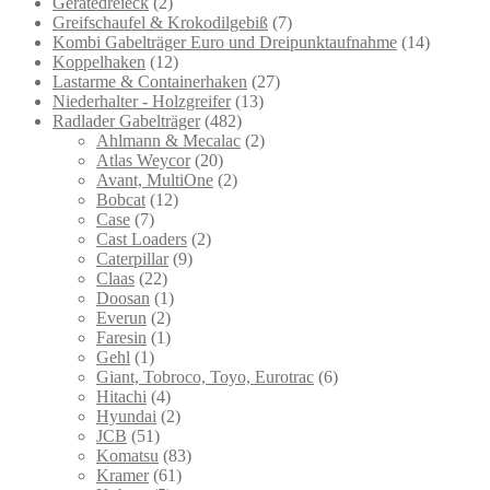
Gerätedreieck
(2)
Greifschaufel & Krokodilgebiß
(7)
Kombi Gabelträger Euro und Dreipunktaufnahme
(14)
Koppelhaken
(12)
Lastarme & Containerhaken
(27)
Niederhalter - Holzgreifer
(13)
Radlader Gabelträger
(482)
Ahlmann & Mecalac
(2)
Atlas Weycor
(20)
Avant, MultiOne
(2)
Bobcat
(12)
Case
(7)
Cast Loaders
(2)
Caterpillar
(9)
Claas
(22)
Doosan
(1)
Everun
(2)
Faresin
(1)
Gehl
(1)
Giant, Tobroco, Toyo, Eurotrac
(6)
Hitachi
(4)
Hyundai
(2)
JCB
(51)
Komatsu
(83)
Kramer
(61)