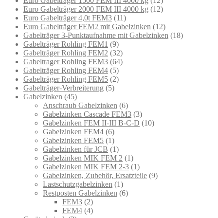
Euro Gabelträger 1500 FEM III 4000 kg
(12)
Euro Gabelträger 2000 FEM III 4000 kg
(12)
Euro Gabelträger 4,0t FEM3
(11)
Euro Gabelträger FEM2 mit Gabelzinken
(12)
Gabelträger 3-Punktaufnahme mit Gabelzinken
(18)
Gabelträger Rohling FEM1
(9)
Gabelträger Rohling FEM2
(32)
Gabeltrager Rohling FEM3
(64)
Gabelträger Rohling FEM4
(5)
Gabelträger Rohling FEM5
(2)
Gabelträger-Verbreiterung
(5)
Gabelzinken
(45)
Anschraub Gabelzinken
(6)
Gabelzinken Cascade FEM3
(3)
Gabelzinken FEM II-III B-C-D
(10)
Gabelzinken FEM4
(6)
Gabelzinken FEM5
(1)
Gabelzinken für JCB
(1)
Gabelzinken MIK FEM 2
(1)
Gabelzinken MIK FEM 2-3
(1)
Gabelzinken, Zubehör, Ersatzteile
(9)
Lastschutzgabelzinken
(1)
Restposten Gabelzinken
(6)
FEM3
(2)
FEM4
(4)