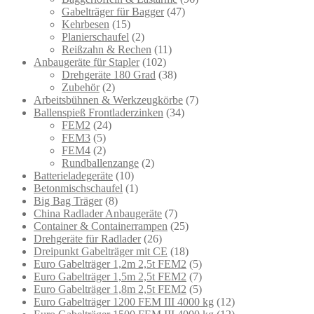
Gabelträger für Bagger
(47)
Kehrbesen
(15)
Planierschaufel
(2)
Reißzahn & Rechen
(11)
Anbaugeräte für Stapler
(102)
Drehgeräte 180 Grad
(38)
Zubehör
(2)
Arbeitsbühnen & Werkzeugkörbe
(7)
Ballenspieß Frontladerzinken
(34)
FEM2
(24)
FEM3
(5)
FEM4
(2)
Rundballenzange
(2)
Batterieladegeräte
(10)
Betonmischschaufel
(1)
Big Bag Träger
(8)
China Radlader Anbaugeräte
(7)
Container & Containerrampen
(25)
Drehgeräte für Radlader
(26)
Dreipunkt Gabelträger mit CE
(18)
Euro Gabelträger 1,2m 2,5t FEM2
(5)
Euro Gabelträger 1,5m 2,5t FEM2
(7)
Euro Gabelträger 1,8m 2,5t FEM2
(5)
Euro Gabelträger 1200 FEM III 4000 kg
(12)