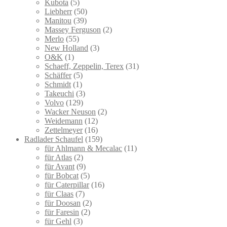
Kubota
(5)
Liebherr
(50)
Manitou
(39)
Massey Ferguson
(2)
Merlo
(55)
New Holland
(3)
O&K
(1)
Schaeff, Zeppelin, Terex
(31)
Schäffer
(5)
Schmidt
(1)
Takeuchi
(3)
Volvo
(129)
Wacker Neuson
(2)
Weidemann
(12)
Zettelmeyer
(16)
Radlader Schaufel
(159)
für Ahlmann & Mecalac
(11)
für Atlas
(2)
für Avant
(9)
für Bobcat
(5)
für Caterpillar
(16)
für Claas
(7)
für Doosan
(2)
für Faresin
(2)
für Gehl
(3)