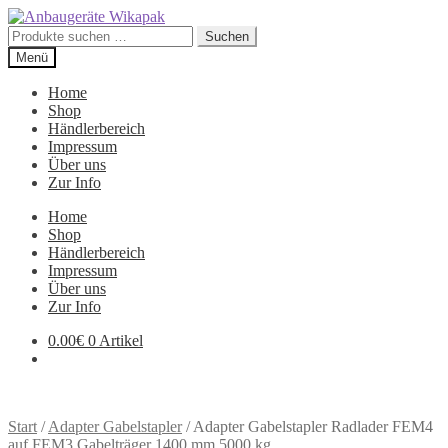
Zur
Zum
Navigation
Inhalt
Suchen
Suchen
springen
springen
nach:
Menü
Home
Shop
Händlerbereich
Impressum
Über uns
Zur Info
Home
Shop
Händlerbereich
Impressum
Über uns
Zur Info
0.00
€
0 Artikel
Start
/
Adapter Gabelstapler
/
Adapter Gabelstapler Radlader FEM4
auf FEM3 Gabelträger 1400 mm 5000 kg