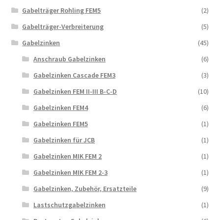
Gabelträger Rohling FEM5
(2)
Gabelträger-Verbreiterung
(5)
Gabelzinken
(45)
Anschraub Gabelzinken
(6)
Gabelzinken Cascade FEM3
(3)
Gabelzinken FEM II-III B-C-D
(10)
Gabelzinken FEM4
(6)
Gabelzinken FEM5
(1)
Gabelzinken für JCB
(1)
Gabelzinken MIK FEM 2
(1)
Gabelzinken MIK FEM 2-3
(1)
Gabelzinken, Zubehör, Ersatzteile
(9)
Lastschutzgabelzinken
(1)