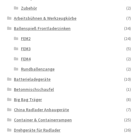
Zubehör
(2)
Arbeitsbühnen & Werkzeugkörbe
(7)
Ballenspieß Frontladerzinken
(34)
FEM2
(24)
FEM3
(5)
FEM4
(2)
Rundballenzange
(2)
Batterieladegeräte
(10)
Betonmischschaufel
(1)
Big Bag Träger
(8)
China Radlader Anbaugeräte
(7)
Container & Containerrampen
(25)
Drehgeräte für Radlader
(26)