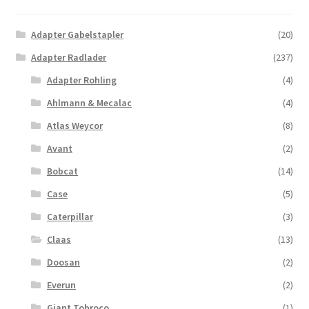
Adapter Gabelstapler
(20)
Adapter Radlader
(237)
Adapter Rohling
(4)
Ahlmann & Mecalac
(4)
Atlas Weycor
(8)
Avant
(2)
Bobcat
(14)
Case
(5)
Caterpillar
(3)
Claas
(13)
Doosan
(2)
Everun
(2)
Giant Tobroco
(1)