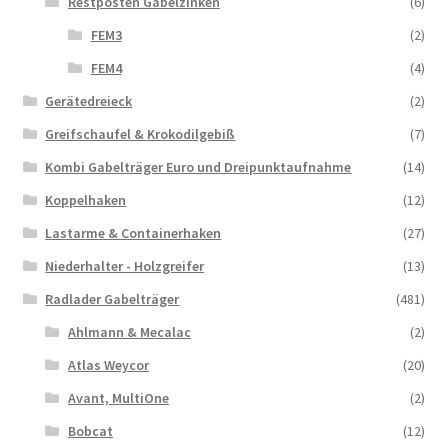
Restposten Gabelzinken
(6)
FEM3
(2)
FEM4
(4)
Gerätedreieck
(2)
Greifschaufel & Krokodilgebiß
(7)
Kombi Gabelträger Euro und Dreipunktaufnahme
(14)
Koppelhaken
(12)
Lastarme & Containerhaken
(27)
Niederhalter - Holzgreifer
(13)
Radlader Gabelträger
(481)
Ahlmann & Mecalac
(2)
Atlas Weycor
(20)
Avant, MultiOne
(2)
Bobcat
(12)