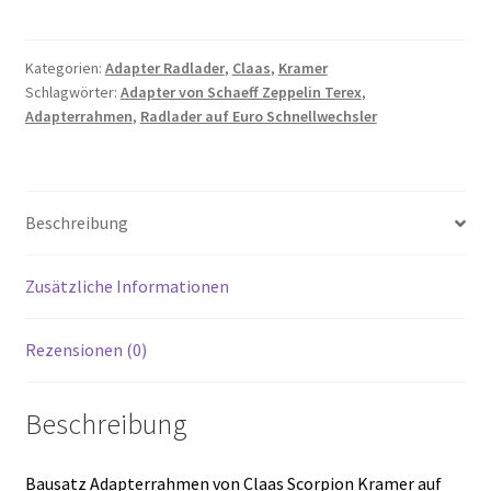
Verstärkt
3300
kg
Kategorien:
Adapter Radlader
,
Claas
,
Kramer
Schlagwörter:
Adapter von Schaeff Zeppelin Terex
,
Claas
Adapterrahmen
,
Radlader auf Euro Schnellwechsler
Scorpion
Kramer
auf
Euro
Beschreibung
hydraulischer
Verriegelung
Menge
Zusätzliche Informationen
Rezensionen (0)
Beschreibung
Bausatz Adapterrahmen von Claas Scorpion Kramer auf