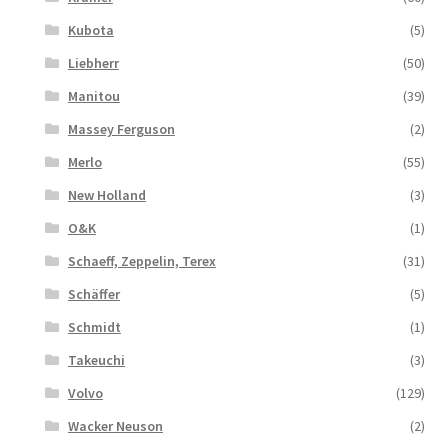
Kubota
(5)
Liebherr
(50)
Manitou
(39)
Massey Ferguson
(2)
Merlo
(55)
New Holland
(3)
O&K
(1)
Schaeff, Zeppelin, Terex
(31)
Schäffer
(5)
Schmidt
(1)
Takeuchi
(3)
Volvo
(129)
Wacker Neuson
(2)