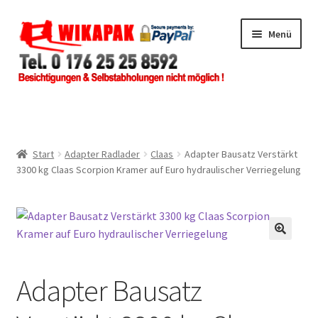
Zur
Zum
Menü
Navigation
Inhalt
springen
springen
Home
Shop
Start
Adapter Radlader
Claas
Adapter Bausatz Verstärkt
3300 kg Claas Scorpion Kramer auf Euro hydraulischer Verriegelung
Händlerbereich
Impressum
Über uns
Adapter Bausatz
Zur Info