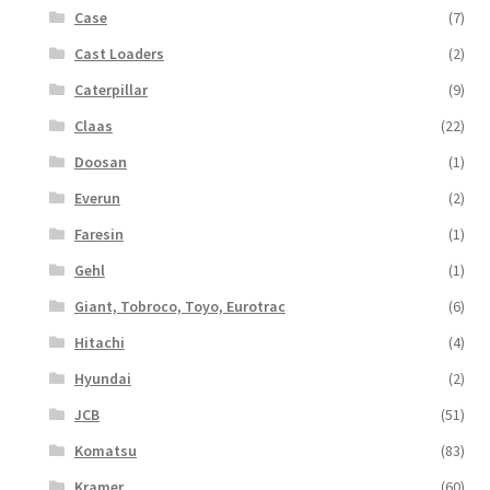
Case
(7)
Cast Loaders
(2)
Caterpillar
(9)
Claas
(22)
Doosan
(1)
Everun
(2)
Faresin
(1)
Gehl
(1)
Giant, Tobroco, Toyo, Eurotrac
(6)
Hitachi
(4)
Hyundai
(2)
JCB
(51)
Komatsu
(83)
Kramer
(60)