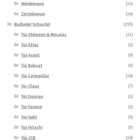
Weidemann
(12)
Zettelmeyer
(16)
Radlader Schaufel
(159)
für Ahlmann & Mecalac
(11)
für Atlas
(2)
für Avant
(9)
für Bobcat
(5)
für Caterpillar
(16)
für Claas
(7)
für Doosan
(2)
für Faresin
(2)
für Gehl
(3)
für Hitachi
(5)
für JCB
(16)