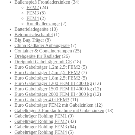
Ballenspieß Frontladerzinken
(34)
FEM2
(24)
FEM3
(5)
FEM4
(2)
Rundballenzange
(2)
Batterieladegeräte
(10)
Betonmischschaufel
(1)
Big Bag Träger
(8)
China Radlader Anbaugeräte
(7)
Container & Containerrampen
(25)
Drehgeräte für Radlader
(26)
Dreipunkt Gabelträger mit CE
(18)
Euro Gabelträger 1,2m 2,5t FEM2
(5)
Euro Gabelträger 1,5m 2,5t FEM2
(7)
Euro Gabelträger 1,8m 2,5t FEM2
(5)
Euro Gabelträger 1200 FEM III 4000 kg
(12)
Euro Gabelträger 1500 FEM III 4000 kg
(12)
Euro Gabelträger 2000 FEM III 4000 kg
(12)
Euro Gabelträger 4,0t FEM3
(11)
Euro Gabelträger FEM2 mit Gabelzinken
(12)
Gabelträger 3-Punktaufnahme mit Gabelzinken
(18)
Gabelträger Rohling FEM1
(9)
Gabelträger Rohling FEM2
(32)
Gabeltrager Rohling FEM3
(64)
Gabelträger Rohling FEM4
(5)