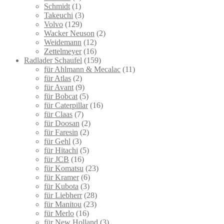
Schmidt
(1)
Takeuchi
(3)
Volvo
(129)
Wacker Neuson
(2)
Weidemann
(12)
Zettelmeyer
(16)
Radlader Schaufel
(159)
für Ahlmann & Mecalac
(11)
für Atlas
(2)
für Avant
(9)
für Bobcat
(5)
für Caterpillar
(16)
für Claas
(7)
für Doosan
(2)
für Faresin
(2)
für Gehl
(3)
für Hitachi
(5)
für JCB
(16)
für Komatsu
(23)
für Kramer
(6)
für Kubota
(3)
für Liebherr
(28)
für Manitou
(23)
für Merlo
(16)
für New Holland
(3)