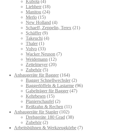
Kubota
(4)
Liebherr
(18)
Manitou
(24)
Merlo
(15)
New Holland
(4)
Schaeff, Zeppelin, Terex
(21)
Schäffer
(9)
Takeuchi
(4)
Thaler
(1)
Volvo
(33)
Wacker Neuson
(7)
Weidemann
(12)
Zettelmeyer
(20)
Zubehör
(5)
Anbaugeräte für Bagger
(164)
Bagger Schnellwechsler
(2)
Baggerlöffeln & Lastarme
(96)
Gabelträger für Bagger
(47)
Kehrbesen
(15)
Planierschaufel
(2)
Reißzahn & Rechen
(11)
Anbaugeräte für Stapler
(102)
Drehgeräte 180 Grad
(38)
Zubehör
(2)
Arbeitsbühnen & Werkzeugkörbe
(7)