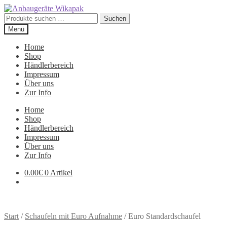
Zur
Zum
Navigation
Inhalt
Suchen
Suchen
springen
springen
nach:
Menü
Home
Shop
Händlerbereich
Impressum
Über uns
Zur Info
Home
Shop
Händlerbereich
Impressum
Über uns
Zur Info
0.00
€
0 Artikel
Start
/
Schaufeln mit Euro Aufnahme
/
Euro Standardschaufel