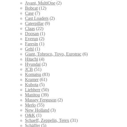
Avant, MultiOne
(2)
Bobcat
(12)
Case
(7)
Cast Loaders
(2)
Caterpillar
(9)
Claas
(22)
Doosan
(1)
Everun
(2)
Faresin
(1)
Gehl
(1)
Giant, Tobroco, Toyo, Eurotrac
(6)
Hitachi
(4)
Hyundai
(2)
JCB
(51)
Komatsu
(83)
Kramer
(61)
Kubota
(5)
Liebherr
(50)
Manitou
(39)
Massey Ferguson
(2)
Merlo
(55)
New Holland
(3)
O&K
(1)
Schaeff, Zeppelin, Terex
(31)
Schäffer
(5)