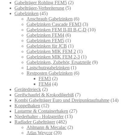
Gabelträger Rohling FEM5
(2)
Gabelträger-Verbreiterung
(5)
Gabelzinken
(45)
Anschraub Gabelzinken
(6)
Gabelzinken Cascade FEM3
(3)
Gabelzinken FEM II-III B-C-D
(10)
Gabelzinken FEM4
(6)
Gabelzinken FEM5
(1)
Gabelzinken für JCB
(1)
Gabelzinken MIK FEM 2
(1)
Gabelzinken MIK FEM 2-3
(1)
Gabelzinken, Zubehör, Ersatzteile
(9)
Lastschutzgabelzinken
(1)
Restposten Gabelzinken
(6)
FEM3
(2)
FEM4
(4)
Gerätedreieck
(2)
Greifschaufel & Krokodilgebiß
(7)
Kombi Gabelträger Euro und Dreipunktaufnahme
(14)
Koppelhaken
(12)
Lastarme & Containerhaken
(27)
Niederhalter - Holzgreifer
(13)
Radlader Gabelträger
(482)
Ahlmann & Mecalac
(2)
Atlas Weycor
(20)