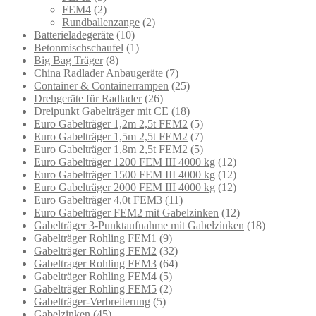
FEM4
(2)
Rundballenzange
(2)
Batterieladegeräte
(10)
Betonmischschaufel
(1)
Big Bag Träger
(8)
China Radlader Anbaugeräte
(7)
Container & Containerrampen
(25)
Drehgeräte für Radlader
(26)
Dreipunkt Gabelträger mit CE
(18)
Euro Gabelträger 1,2m 2,5t FEM2
(5)
Euro Gabelträger 1,5m 2,5t FEM2
(7)
Euro Gabelträger 1,8m 2,5t FEM2
(5)
Euro Gabelträger 1200 FEM III 4000 kg
(12)
Euro Gabelträger 1500 FEM III 4000 kg
(12)
Euro Gabelträger 2000 FEM III 4000 kg
(12)
Euro Gabelträger 4,0t FEM3
(11)
Euro Gabelträger FEM2 mit Gabelzinken
(12)
Gabelträger 3-Punktaufnahme mit Gabelzinken
(18)
Gabelträger Rohling FEM1
(9)
Gabelträger Rohling FEM2
(32)
Gabeltrager Rohling FEM3
(64)
Gabelträger Rohling FEM4
(5)
Gabelträger Rohling FEM5
(2)
Gabelträger-Verbreiterung
(5)
Gabelzinken
(45)