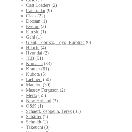
Cast Loaders
(2)
Caterpillar
(9)
Claas
(22)
Doosan
(1)
Everun
(2)
Faresin
(1)
Gehl
(1)
Giant, Tobroco, Toyo, Eurotrac
(6)
Hitachi
(4)
Hyundai
(2)
JCB
(51)
Komatsu
(83)
Kramer
(61)
Kubota
(5)
Liebherr
(50)
Manitou
(39)
Massey Ferguson
(2)
Merlo
(55)
New Holland
(3)
O&K
(1)
Schaeff, Zeppelin, Terex
(31)
Schäffer
(5)
Schmidt
(1)
Takeuchi
(3)