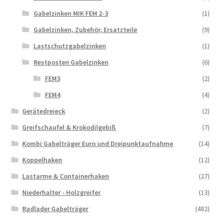
Gabelzinken MIK FEM 2-3
(1)
Gabelzinken, Zubehör, Ersatzteile
(9)
Lastschutzgabelzinken
(1)
Restposten Gabelzinken
(6)
FEM3
(2)
FEM4
(4)
Gerätedreieck
(2)
Greifschaufel & Krokodilgebiß
(7)
Kombi Gabelträger Euro und Dreipunktaufnahme
(14)
Koppelhaken
(12)
Lastarme & Containerhaken
(27)
Niederhalter - Holzgreifer
(13)
Radlader Gabelträger
(482)