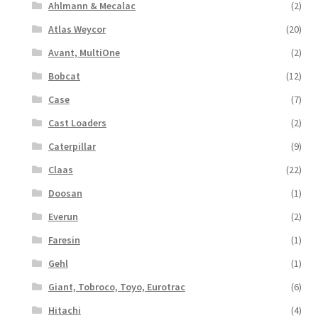
Ahlmann & Mecalac
(2)
Atlas Weycor
(20)
Avant, MultiOne
(2)
Bobcat
(12)
Case
(7)
Cast Loaders
(2)
Caterpillar
(9)
Claas
(22)
Doosan
(1)
Everun
(2)
Faresin
(1)
Gehl
(1)
Giant, Tobroco, Toyo, Eurotrac
(6)
Hitachi
(4)