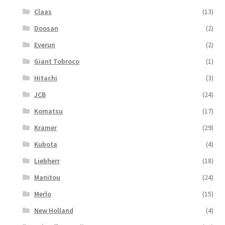
Claas
(13)
Doosan
(2)
Everun
(2)
Giant Tobroco
(1)
Hitachi
(3)
JCB
(24)
Komatsu
(17)
Kramer
(29)
Kubota
(4)
Liebherr
(18)
Manitou
(24)
Merlo
(15)
New Holland
(4)