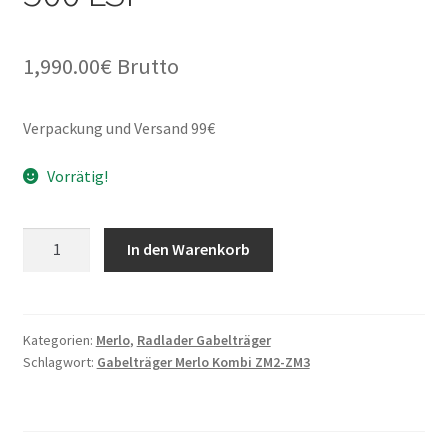
1,990.00
€
Brutto
Verpackung und Versand 99€
Vorrätig!
Gabelträger
In den Warenkorb
"Merlo
Kombi
ZM2-
ZM3"
Kategorien:
Merlo
,
Radlader Gabelträger
Schlagwort:
Gabelträger Merlo Kombi ZM2-ZM3
1500
FEMIII
5000
kg