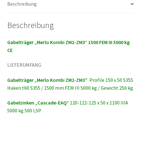
Beschreibung
CE
mit
Gabelzinken
Beschreibung
120-
122-
Gabelträger „Merlo Kombi ZM2-ZM3“ 1500 FEM III 5000 kg
125
CE
x
50
LIEFERUMFANG
x
1100
Gabelträger „
Merlo Kombi ZM2-ZM3″
Profile 150 x 50 S355
IIIA
Haken t60 S355 /
1500 mm FEM III 5000 kg / Gewicht 250 kg
5000
kg
Gabelzinken „
Cascade-EAQ“
120-122-125 x 50 x 1100 IIIA
500
5000 kg 500 LSP
LSP
Menge