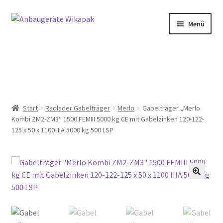
Zur
Zum
Menü
Navigation
Inhalt
springen
springen
Home
Shop
Start
Radlader Gabelträger
Merlo
Gabelträger „Merlo
Kombi ZM2-ZM3“ 1500 FEMIII 5000 kg CE mit Gabelzinken 120-122-
Händlerbereich
125 x 50 x 1100 IIIA 5000 kg 500 LSP
Impressum
Über uns
Zur Info