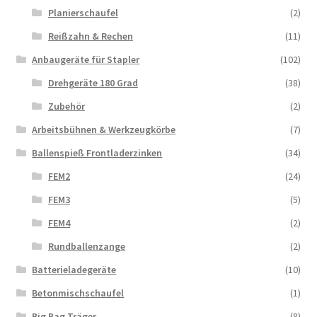
Planierschaufel
(2)
Reißzahn & Rechen
(11)
Anbaugeräte für Stapler
(102)
Drehgeräte 180 Grad
(38)
Zubehör
(2)
Arbeitsbühnen & Werkzeugkörbe
(7)
Ballenspieß Frontladerzinken
(34)
FEM2
(24)
FEM3
(5)
FEM4
(2)
Rundballenzange
(2)
Batterieladegeräte
(10)
Betonmischschaufel
(1)
Big Bag Träger
(8)