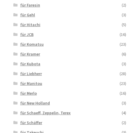
für Faresin
(2)
für Gehl
(3)
für Hitachi
(5)
für JCB
(16)
für Komatsu
(23)
für Kramer
(6)
für Kubota
(3)
für Liebherr
(28)
für Manitou
(23)
für Merlo
(16)
für New Holland
(3)
für Schaeff, Zeppelin, Terex
(4)
für Schäffer
(2)
für Takeuchi
(3)