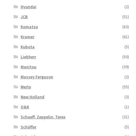
Hyundai
(2)
JCB
(51)
Komatsu
(83)
Kramer
(61)
Kubota
(5)
Liebherr
(50)
Manitou
(39)
Massey Ferguson
(2)
Merlo
(55)
New Holland
(3)
O&K
(1)
Schaeff, Zeppelin, Terex
(31)
Schäffer
(5)