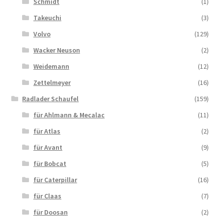
Schmidt
(1)
Takeuchi
(3)
Volvo
(129)
Wacker Neuson
(2)
Weidemann
(12)
Zettelmeyer
(16)
Radlader Schaufel
(159)
für Ahlmann & Mecalac
(11)
für Atlas
(2)
für Avant
(9)
für Bobcat
(5)
für Caterpillar
(16)
für Claas
(7)
für Doosan
(2)