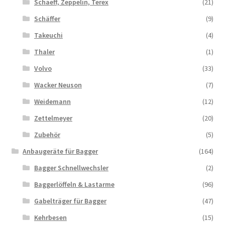
Schaeff, Zeppelin, Terex
(21)
Schäffer
(9)
Takeuchi
(4)
Thaler
(1)
Volvo
(33)
Wacker Neuson
(7)
Weidemann
(12)
Zettelmeyer
(20)
Zubehör
(5)
Anbaugeräte für Bagger
(164)
Bagger Schnellwechsler
(2)
Baggerlöffeln & Lastarme
(96)
Gabelträger für Bagger
(47)
Kehrbesen
(15)