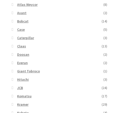
Atlas Weycor
(8)
Avant
(2)
Bobcat
(14)
Case
(5)
Caterpillar
(3)
Claas
(13)
Doosan
(2)
Everun
(2)
Giant Tobroco
(1)
Hitachi
(3)
JCB
(24)
Komatsu
(17)
Kramer
(29)
Kubota
(4)