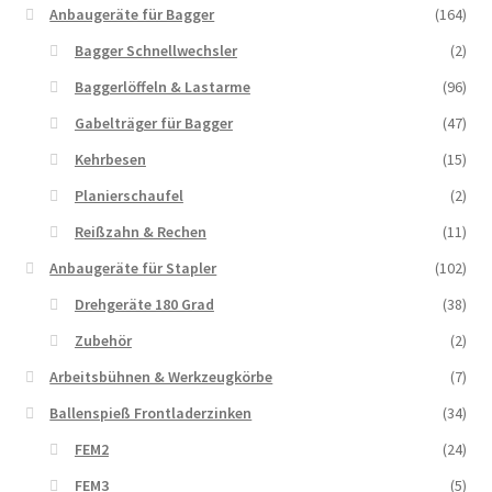
Anbaugeräte für Bagger
(164)
Bagger Schnellwechsler
(2)
Baggerlöffeln & Lastarme
(96)
Gabelträger für Bagger
(47)
Kehrbesen
(15)
Planierschaufel
(2)
Reißzahn & Rechen
(11)
Anbaugeräte für Stapler
(102)
Drehgeräte 180 Grad
(38)
Zubehör
(2)
Arbeitsbühnen & Werkzeugkörbe
(7)
Ballenspieß Frontladerzinken
(34)
FEM2
(24)
FEM3
(5)