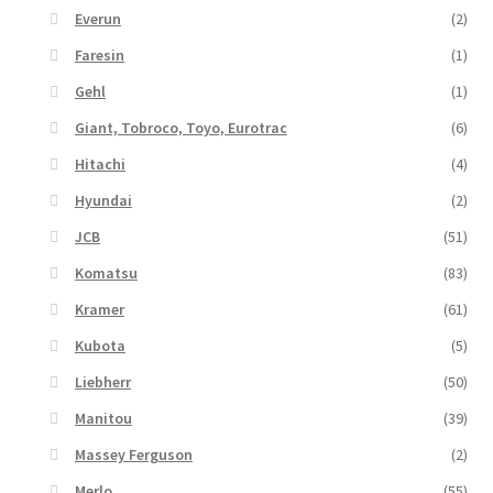
Everun
(2)
Faresin
(1)
Gehl
(1)
Giant, Tobroco, Toyo, Eurotrac
(6)
Hitachi
(4)
Hyundai
(2)
JCB
(51)
Komatsu
(83)
Kramer
(61)
Kubota
(5)
Liebherr
(50)
Manitou
(39)
Massey Ferguson
(2)
Merlo
(55)