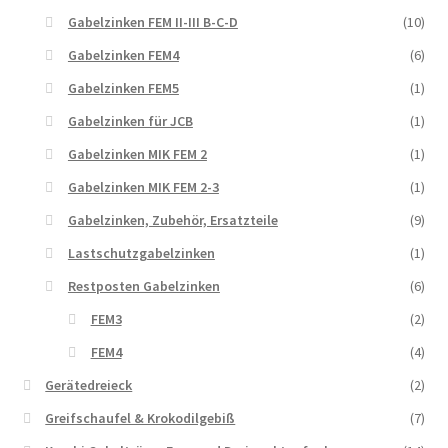
Gabelzinken FEM II-III B-C-D
(10)
Gabelzinken FEM4
(6)
Gabelzinken FEM5
(1)
Gabelzinken für JCB
(1)
Gabelzinken MIK FEM 2
(1)
Gabelzinken MIK FEM 2-3
(1)
Gabelzinken, Zubehör, Ersatzteile
(9)
Lastschutzgabelzinken
(1)
Restposten Gabelzinken
(6)
FEM3
(2)
FEM4
(4)
Gerätedreieck
(2)
Greifschaufel & Krokodilgebiß
(7)