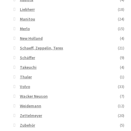
Liebherr
(18)
Manitou
(24)
Merlo
(15)
New Holland
(4)
Schaeff, Zeppelin, Terex
(21)
Schäffer
(9)
Takeuchi
(4)
Thaler
(1)
Volvo
(33)
Wacker Neuson
(7)
Weidemann
(12)
Zettelmeyer
(20)
Zubehör
(5)