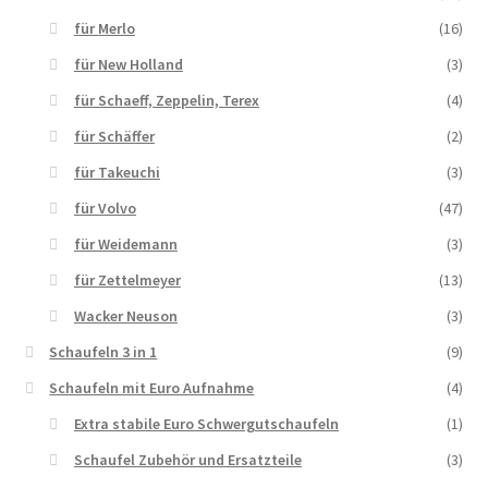
für Merlo
(16)
für New Holland
(3)
für Schaeff, Zeppelin, Terex
(4)
für Schäffer
(2)
für Takeuchi
(3)
für Volvo
(47)
für Weidemann
(3)
für Zettelmeyer
(13)
Wacker Neuson
(3)
Schaufeln 3 in 1
(9)
Schaufeln mit Euro Aufnahme
(4)
Extra stabile Euro Schwergutschaufeln
(1)
Schaufel Zubehör und Ersatzteile
(3)