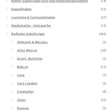
Kombi Gabelträger Euro und Dreipunktaufnahme
(14)
Koppelhaken
(12)
Lastarme & Containerhaken
(27)
Niederhalter - Holzgreifer
(13)
Radlader Gabelträger
(482)
Ahlmann & Mecalac
(2)
Atlas Weycor
(20)
Avant, MultiOne
(2)
Bobcat
(12)
Case
(7)
Cast Loaders
(2)
Caterpillar
(9)
Claas
(22)
Doosan
(1)