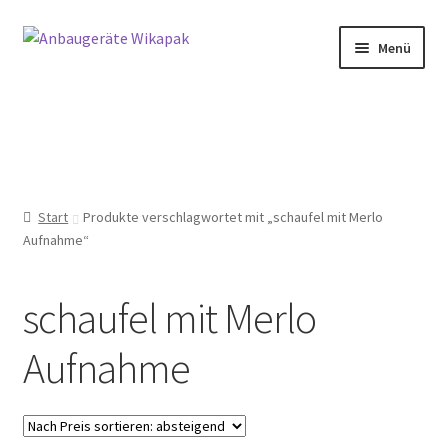
Zur
Zum
Menü
Navigation
Inhalt
springen
springen
Home
Shop
Start
Produkte verschlagwortet mit „schaufel mit Merlo
Aufnahme“
Händlerbereich
schaufel mit Merlo
Impressum
Aufnahme
Über uns
Zur Info