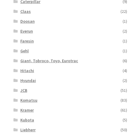
Caterpillar
(9)
Claas
(22)
Doosan
(1)
Everun
(2)
Faresin
(1)
Gehl
(1)
Giant, Tobroco, Toyo, Eurotrac
(6)
Hitachi
(4)
Hyundai
(2)
JCB
(51)
Komatsu
(83)
Kramer
(61)
Kubota
(5)
Liebherr
(50)