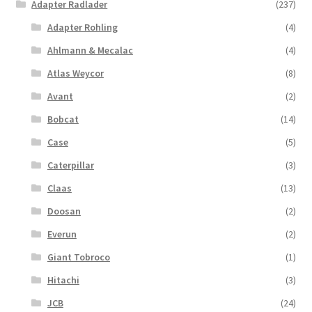
Adapter Radlader
(237)
Adapter Rohling
(4)
Ahlmann & Mecalac
(4)
Atlas Weycor
(8)
Avant
(2)
Bobcat
(14)
Case
(5)
Caterpillar
(3)
Claas
(13)
Doosan
(2)
Everun
(2)
Giant Tobroco
(1)
Hitachi
(3)
JCB
(24)