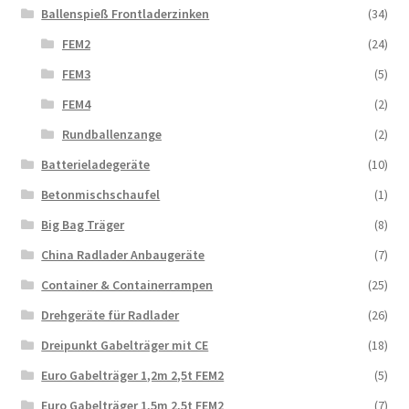
Ballenspieß Frontladerzinken
(34)
FEM2
(24)
FEM3
(5)
FEM4
(2)
Rundballenzange
(2)
Batterieladegeräte
(10)
Betonmischschaufel
(1)
Big Bag Träger
(8)
China Radlader Anbaugeräte
(7)
Container & Containerrampen
(25)
Drehgeräte für Radlader
(26)
Dreipunkt Gabelträger mit CE
(18)
Euro Gabelträger 1,2m 2,5t FEM2
(5)
Euro Gabelträger 1,5m 2,5t FEM2
(7)