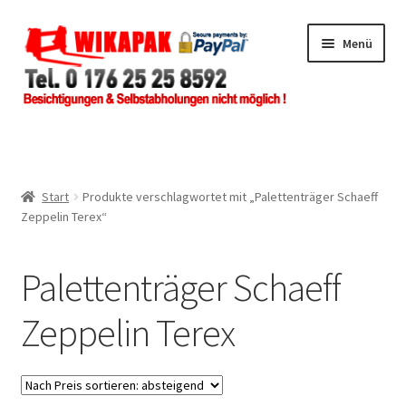
Zur
Zum
Menü
Navigation
Inhalt
springen
springen
Home
Shop
Start
Produkte verschlagwortet mit „Palettenträger Schaeff
Zeppelin Terex“
Händlerbereich
Palettenträger Schaeff
Impressum
Zeppelin Terex
Über uns
Zur Info