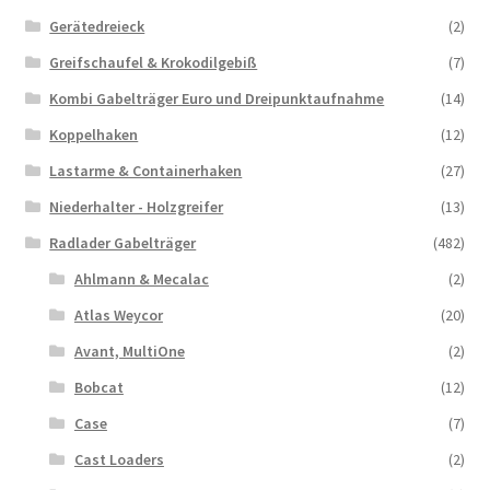
Gerätedreieck
(2)
Greifschaufel & Krokodilgebiß
(7)
Kombi Gabelträger Euro und Dreipunktaufnahme
(14)
Koppelhaken
(12)
Lastarme & Containerhaken
(27)
Niederhalter - Holzgreifer
(13)
Radlader Gabelträger
(482)
Ahlmann & Mecalac
(2)
Atlas Weycor
(20)
Avant, MultiOne
(2)
Bobcat
(12)
Case
(7)
Cast Loaders
(2)