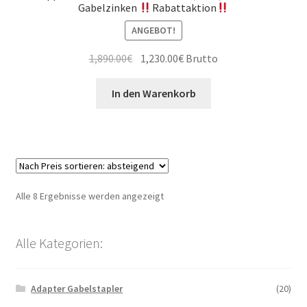
Gabelzinken
Rabattaktion
ANGEBOT!
Ursprünglicher
Aktueller
1,890.00
€
1,230.00
€
Brutto
Preis
Preis
war:
ist:
In den Warenkorb
1,890.00€
1,230.00€.
Nach
Alle 8 Ergebnisse werden angezeigt
Preis
sortiert:
Alle Kategorien:
absteigend
Adapter Gabelstapler
(20)