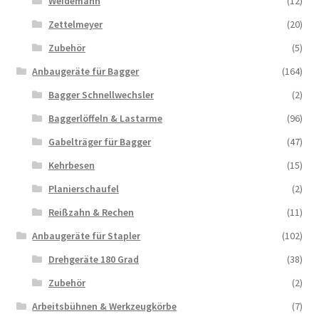
Weidemann
(12)
Zettelmeyer
(20)
Zubehör
(5)
Anbaugeräte für Bagger
(164)
Bagger Schnellwechsler
(2)
Baggerlöffeln & Lastarme
(96)
Gabelträger für Bagger
(47)
Kehrbesen
(15)
Planierschaufel
(2)
Reißzahn & Rechen
(11)
Anbaugeräte für Stapler
(102)
Drehgeräte 180 Grad
(38)
Zubehör
(2)
Arbeitsbühnen & Werkzeugkörbe
(7)