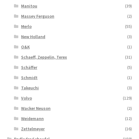
Manitou
(39)
Massey Ferguson
(2)
Merlo
(55)
New Holland
(3)
O&K
(1)
Schaeff, Zeppelin, Terex
(31)
Schäffer
(5)
Schmidt
(1)
Takeuchi
(3)
Volvo
(129)
Wacker Neuson
(2)
Weidemann
(12)
Zettelmeyer
(16)
Radlader Schaufel
(159)