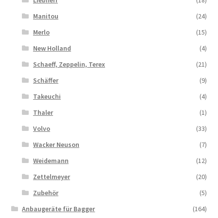
Liebherr
(18)
Manitou
(24)
Merlo
(15)
New Holland
(4)
Schaeff, Zeppelin, Terex
(21)
Schäffer
(9)
Takeuchi
(4)
Thaler
(1)
Volvo
(33)
Wacker Neuson
(7)
Weidemann
(12)
Zettelmeyer
(20)
Zubehör
(5)
Anbaugeräte für Bagger
(164)