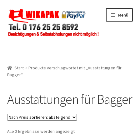
Zur
Zum
Menü
Navigation
Inhalt
springen
springen
Home
Shop
Start
Produkte verschlagwortet mit „Ausstattungen für
Bagger“
Händlerbereich
Ausstattungen für Bagger
Impressum
Über uns
Zur Info
Nach
Alle 2 Ergebnisse werden angezeigt
Preis