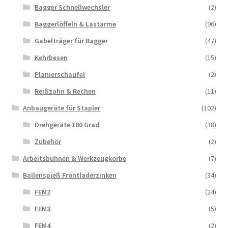
Bagger Schnellwechsler
(2)
Baggerlöffeln & Lastarme
(96)
Gabelträger für Bagger
(47)
Kehrbesen
(15)
Planierschaufel
(2)
Reißzahn & Rechen
(11)
Anbaugeräte für Stapler
(102)
Drehgeräte 180 Grad
(38)
Zubehör
(2)
Arbeitsbühnen & Werkzeugkörbe
(7)
Ballenspieß Frontladerzinken
(34)
FEM2
(24)
FEM3
(5)
FEM4
(2)