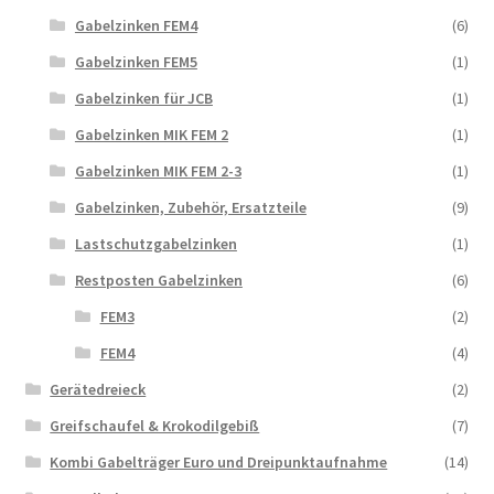
Gabelzinken FEM4
(6)
Gabelzinken FEM5
(1)
Gabelzinken für JCB
(1)
Gabelzinken MIK FEM 2
(1)
Gabelzinken MIK FEM 2-3
(1)
Gabelzinken, Zubehör, Ersatzteile
(9)
Lastschutzgabelzinken
(1)
Restposten Gabelzinken
(6)
FEM3
(2)
FEM4
(4)
Gerätedreieck
(2)
Greifschaufel & Krokodilgebiß
(7)
Kombi Gabelträger Euro und Dreipunktaufnahme
(14)