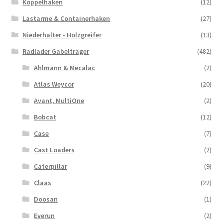
Koppelhaken
(12)
Lastarme & Containerhaken
(27)
Niederhalter - Holzgreifer
(13)
Radlader Gabelträger
(482)
Ahlmann & Mecalac
(2)
Atlas Weycor
(20)
Avant, MultiOne
(2)
Bobcat
(12)
Case
(7)
Cast Loaders
(2)
Caterpillar
(9)
Claas
(22)
Doosan
(1)
Everun
(2)