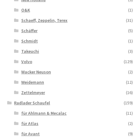
O&K
(1)
Schaeff, Zeppelin, Terex
(31)
Schäffer
(5)
Schmidt
(1)
Takeuchi
(3)
Volvo
(129)
Wacker Neuson
(2)
Weidemann
(12)
Zettelmeyer
(16)
Radlader Schaufel
(159)
für Ahlmann & Mecalac
(11)
für Atlas
(2)
für Avant
(9)