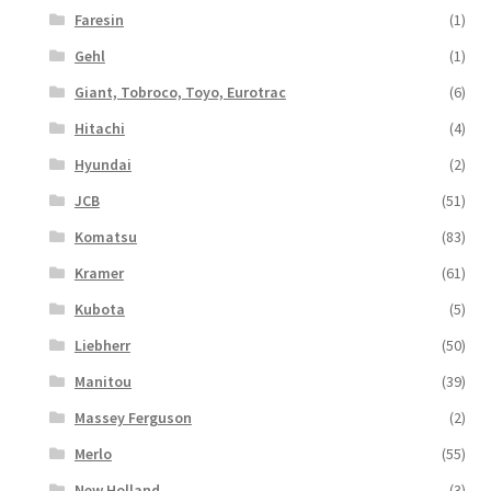
Faresin
(1)
Gehl
(1)
Giant, Tobroco, Toyo, Eurotrac
(6)
Hitachi
(4)
Hyundai
(2)
JCB
(51)
Komatsu
(83)
Kramer
(61)
Kubota
(5)
Liebherr
(50)
Manitou
(39)
Massey Ferguson
(2)
Merlo
(55)
New Holland
(3)