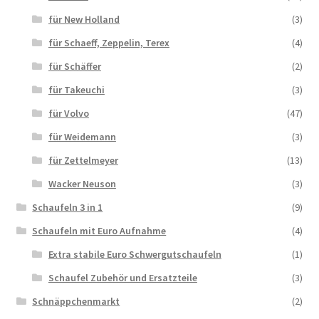
für New Holland
(3)
für Schaeff, Zeppelin, Terex
(4)
für Schäffer
(2)
für Takeuchi
(3)
für Volvo
(47)
für Weidemann
(3)
für Zettelmeyer
(13)
Wacker Neuson
(3)
Schaufeln 3 in 1
(9)
Schaufeln mit Euro Aufnahme
(4)
Extra stabile Euro Schwergutschaufeln
(1)
Schaufel Zubehör und Ersatzteile
(3)
Schnäppchenmarkt
(2)