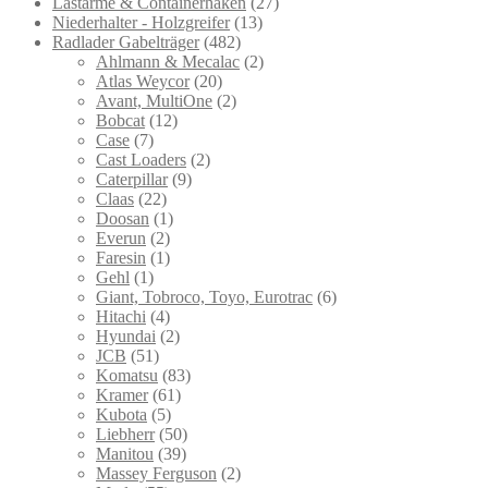
Lastarme & Containerhaken
(27)
Niederhalter - Holzgreifer
(13)
Radlader Gabelträger
(482)
Ahlmann & Mecalac
(2)
Atlas Weycor
(20)
Avant, MultiOne
(2)
Bobcat
(12)
Case
(7)
Cast Loaders
(2)
Caterpillar
(9)
Claas
(22)
Doosan
(1)
Everun
(2)
Faresin
(1)
Gehl
(1)
Giant, Tobroco, Toyo, Eurotrac
(6)
Hitachi
(4)
Hyundai
(2)
JCB
(51)
Komatsu
(83)
Kramer
(61)
Kubota
(5)
Liebherr
(50)
Manitou
(39)
Massey Ferguson
(2)