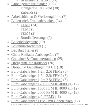
Anbaugeräte für Stapler
(102)
Drehgeräte 180 Grad
(38)
Zubehör
(2)
Arbeitsbühnen & Werkzeugkörbe
(7)
Ballenspieß Frontladerzinken
(34)
FEM2
(24)
FEM3
(5)
FEM4
(2)
Rundballenzange
(2)
Batterieladegeräte
(10)
Betonmischschaufel
(1)
Big Bag Träger
(8)
China Radlader Anbaugeräte
(7)
Container & Containerrampen
(25)
Drehgeräte für Radlader
(26)
Dreipunkt Gabelträger mit CE
(18)
Euro Gabelträger 1,2m 2,5t FEM2
(5)
Euro Gabelträger 1,5m 2,5t FEM2
(7)
Euro Gabelträger 1,8m 2,5t FEM2
(5)
Euro Gabelträger 1200 FEM III 4000 kg
(12)
Euro Gabelträger 1500 FEM III 4000 kg
(12)
Euro Gabelträger 2000 FEM III 4000 kg
(12)
Euro Gabelträger 4,0t FEM3
(11)
Euro Gabelträger FEM2 mit Gabelzinken
(12)