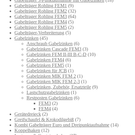
Gabelträger 3-Punktaufnahme mit Gabelzinken
(18)
Gabelträger Rohling FEM1
(9)
Gabelträger Rohling FEM2
(32)
Gabeltrager Rohling FEM3
(64)
Gabelträger Rohling FEM4
(5)
Gabelträger Rohling FEM5
(2)
Gabelträger-Verbreiterung
(5)
Gabelzinken
(45)
Anschraub Gabelzinken
(6)
Gabelzinken Cascade FEM3
(3)
Gabelzinken FEM II-III B-C-D
(10)
Gabelzinken FEM4
(6)
Gabelzinken FEM5
(1)
Gabelzinken für JCB
(1)
Gabelzinken MIK FEM 2
(1)
Gabelzinken MIK FEM 2-3
(1)
Gabelzinken, Zubehör, Ersatzteile
(9)
Lastschutzgabelzinken
(1)
Restposten Gabelzinken
(6)
FEM3
(2)
FEM4
(4)
Gerätedreieck
(2)
Greifschaufel & Krokodilgebiß
(7)
Kombi Gabelträger Euro und Dreipunktaufnahme
(14)
Koppelhaken
(12)