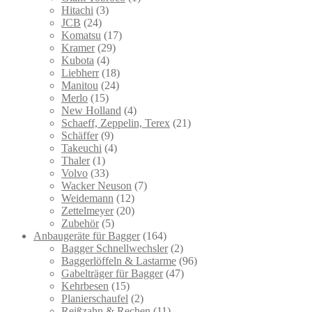
Hitachi
(3)
JCB
(24)
Komatsu
(17)
Kramer
(29)
Kubota
(4)
Liebherr
(18)
Manitou
(24)
Merlo
(15)
New Holland
(4)
Schaeff, Zeppelin, Terex
(21)
Schäffer
(9)
Takeuchi
(4)
Thaler
(1)
Volvo
(33)
Wacker Neuson
(7)
Weidemann
(12)
Zettelmeyer
(20)
Zubehör
(5)
Anbaugeräte für Bagger
(164)
Bagger Schnellwechsler
(2)
Baggerlöffeln & Lastarme
(96)
Gabelträger für Bagger
(47)
Kehrbesen
(15)
Planierschaufel
(2)
Reißzahn & Rechen
(11)