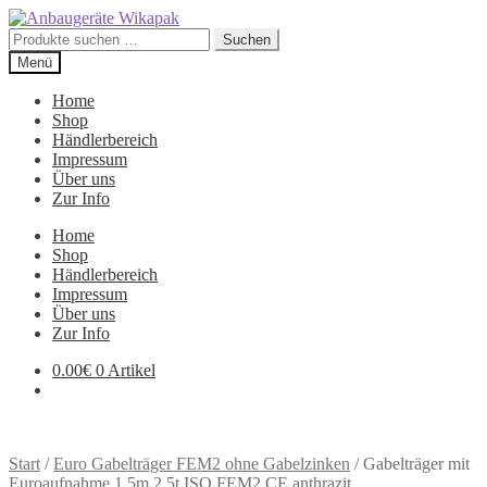
Zur
Zum
Navigation
Inhalt
Suchen
Suchen
springen
springen
nach:
Menü
Home
Shop
Händlerbereich
Impressum
Über uns
Zur Info
Home
Shop
Händlerbereich
Impressum
Über uns
Zur Info
0.00
€
0 Artikel
Start
/
Euro Gabelträger FEM2 ohne Gabelzinken
/
Gabelträger mit
Euroaufnahme 1,5m 2,5t ISO FEM2 CE anthrazit