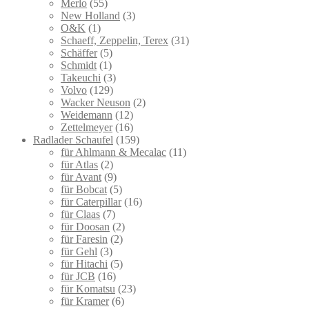
Merlo
(55)
New Holland
(3)
O&K
(1)
Schaeff, Zeppelin, Terex
(31)
Schäffer
(5)
Schmidt
(1)
Takeuchi
(3)
Volvo
(129)
Wacker Neuson
(2)
Weidemann
(12)
Zettelmeyer
(16)
Radlader Schaufel
(159)
für Ahlmann & Mecalac
(11)
für Atlas
(2)
für Avant
(9)
für Bobcat
(5)
für Caterpillar
(16)
für Claas
(7)
für Doosan
(2)
für Faresin
(2)
für Gehl
(3)
für Hitachi
(5)
für JCB
(16)
für Komatsu
(23)
für Kramer
(6)